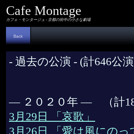
Cafe Montage
カフェ・モンタージュ - 京都の街中の小さな劇場
Back
- 過去の公演 - (計646公
― ２０２０年 ― （計1
3月29日 「哀歌」
3月26日 「愛は風にのっ