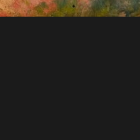
「ブルターニュのソナタ」
2024年6月29日(土）20:00開演
瀬﨑明日香
ヴァイオリン
松本望
ピアノ