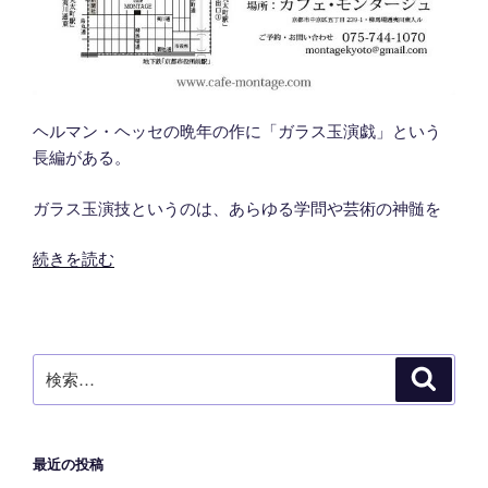
ヘルマン・ヘッセの晩年の作に「ガラス玉演戯」という
長編がある。
ガラス玉演技というのは、あらゆる学問や芸術の神髄を
“ガ
続きを読む
ラ
ス
玉
演
検
検
戯”
索
索:
の
最近の投稿