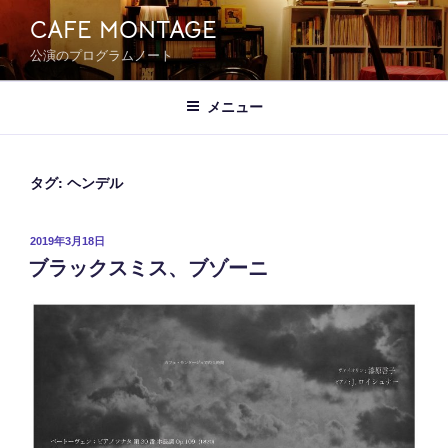
コ
CAFE MONTAGE
ン
公演のプログラムノート
テ
ン
ツ
メニュー
へ
ス
キ
タグ:
ヘンデル
ッ
プ
投
2019年3月18日
ブラックスミス、ブゾーニ
稿
日: