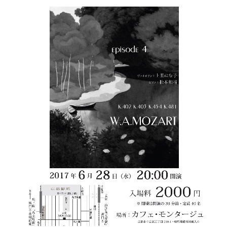
ミ
ス、
ブ
ゾ
ー
ニ”
の