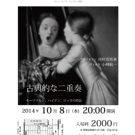
パ
ス
ト
ラ
ー
ル”
の