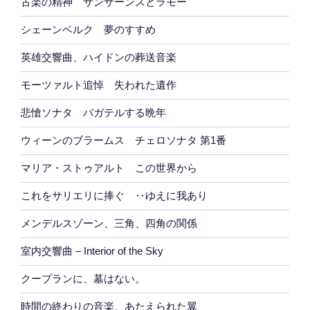
古楽の精神 サンサーンスとラモー
シェーンベルク 夢のすすめ
英雄交響曲、ハイドンの葬送音楽
モーツァルト追悼 失われた遺作
悲愴ソナタ バガテルする晩年
ウィーンのブラームス チェロソナタ 第1番
マリア・ストゥアルト この世界から
これをサリエリに捧ぐ ‥ゆえに我あり
メンデルスゾーン、三角、四角の関係
室内交響曲 – Interior of the Sky
クープランに、墓はない。
時間の終わりの音楽、あたえられた翼