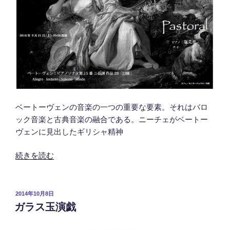
ベートーヴェンの音楽の一つの重要な要素。それはバロ
ック音楽と古典音楽の融合である。ニーチェがベートー
ヴェンに見出したギリシャ精神
“ベ
続きを読む
ー
ト
ー
投
2014年10月8日
ガラス玉演戯
稿
ヴ
日:
ェ
ン、