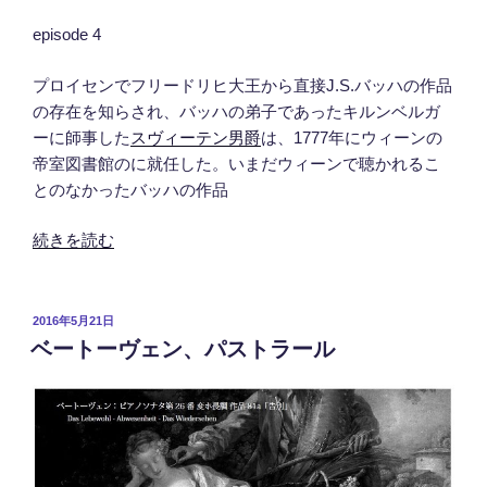
episode 4
プロイセンでフリードリヒ大王から直接J.S.バッハの
作品
の存在を知らされ、バッハの弟子であったキルンベル
ガ
ーに師事した
スヴィーテン男爵
は、1777年にウィー
ンの
帝室図書館のに就任した。いまだウィーンで聴かれる
こ
とのなかったバッハの作品
“モ
続きを読む
ー
ツ
ァ
投
2016年5月21日
ベートーヴェン、パストラール
稿
ル
日:
ト
–
Episode
4”
の