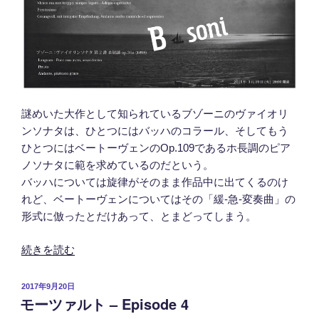
謎めいた大作として知られているブゾーニのヴァイオリ
ンソナタは、ひとつにはバッハのコラール、そしてもう
ひとつにはベートーヴェンのOp.109であるホ長調のピア
ノソナタに範を求めているのだという。
バッハについては旋律がそのまま作品中に出てくるのけ
れど、ベートーヴェンについてはその「緩-急-変奏曲」の
形式に倣ったとだけあって、とまどってしまう。
“ブ
続きを読む
ラ
ッ
投
2017年9月20日
モーツァルト – Episode 4
ク
稿
日:
ス