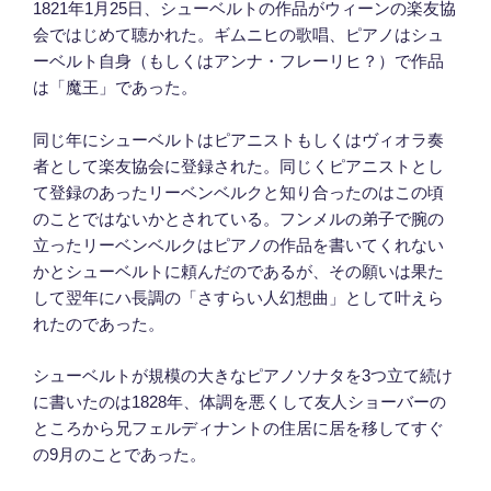
1821年1月25日、シューベルトの作品がウィーンの楽友協
会ではじめて聴かれた。ギムニヒの歌唱、ピアノはシュ
ーベルト自身（もしくはアンナ・フレーリヒ？）で作品
は「魔王」であった。
同じ年にシューベルトはピアニストもしくはヴィオラ奏
者として楽友協会に登録された。同じくピアニストとし
て登録のあったリーベンベルクと知り合ったのはこの頃
のことではないかとされている。フンメルの弟子で腕の
立ったリーベンベルクはピアノの作品を書いてくれない
かとシューベルトに頼んだのであるが、その願いは果た
して翌年にハ長調の「さすらい人幻想曲」として叶えら
れたのであった。
シューベルトが規模の大きなピアノソナタを3つ立て続け
に書いたのは1828年、体調を悪くして友人ショーバーの
ところから兄フェルディナントの住居に居を移してすぐ
の9月のことであった。