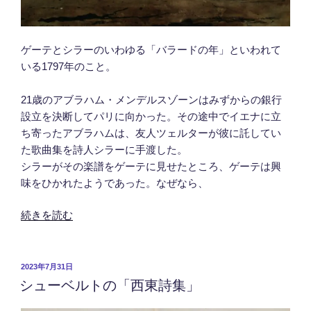
ゲーテとシラーのいわゆる「バラードの年」といわれて
いる1797年のこと。
21歳のアブラハム・メンデルスゾーンはみずからの銀行
設立を決断してパリに向かった。その途中でイエナに立
ち寄ったアブラハムは、友人ツェルターが彼に託してい
た歌曲集を詩人シラーに手渡した。
シラーがその楽譜をゲーテに見せたところ、ゲーテは興
味をひかれたようであった。なぜなら、
“バ
続きを読む
ラ
ー
ド
投
2023年7月31日
シューベルトの「西東詩集」
稿
の
日:
年、