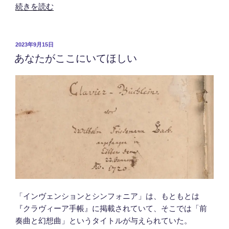
“フ
続きを読む
ン
メ
ル
投
2023年9月15日
あなたがここにいてほしい
稿
に
日:
捧
ぐ”
の
「インヴェンションとシンフォニア」は、もともとは
『クラヴィーア手帳』に掲載されていて、そこでは「前
奏曲と幻想曲」というタイトルが与えられていた。