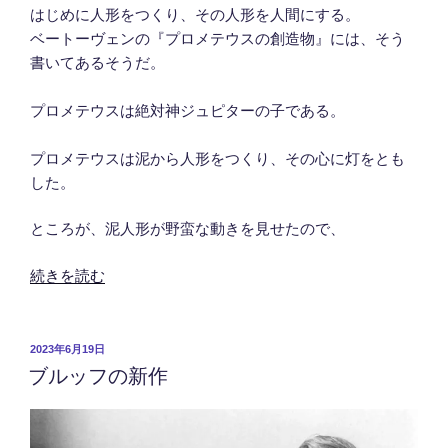
はじめに人形をつくり、その人形を人間にする。
ベートーヴェンの『プロメテウスの創造物』には、そう
書いてあるそうだ。
プロメテウスは絶対神ジュピターの子である。
プロメテウスは泥から人形をつくり、その心に灯をとも
した。
ところが、泥人形が野蛮な動きを見せたので、
“プ
続きを読む
ロ
メ
テ
投
2023年6月19日
ブルッフの新作
稿
ウ
日:
ス
の
音