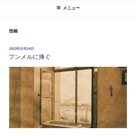
メニュー
投稿
投
2023年10月24日
フンメルに捧ぐ
稿
日: