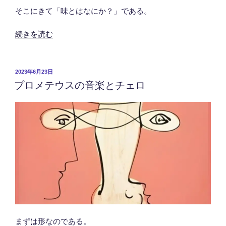
そこにきて「味とはなにか？」である。
“シ
続きを読む
ュ
ー
ベ
投
2023年6月23日
プロメテウスの音楽とチェロ
稿
ル
日:
ト
の
「西
東
詩
集」”
の
まずは形なのである。