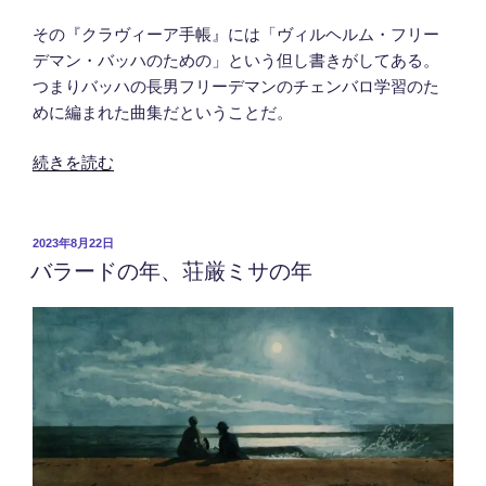
その『クラヴィーア手帳』には「ヴィルヘルム・フリー
デマン・バッハのための」という但し書きがしてある。
つまりバッハの長男フリーデマンのチェンバロ学習のた
めに編まれた曲集だということだ。
“あ
続きを読む
な
た
が
投
2023年8月22日
バラードの年、荘厳ミサの年
稿
こ
日:
こ
に
い
て
ほ
し
い”
の