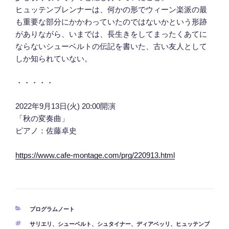
ヒュッテンブレンナーは、何かの形でウィーン楽派の最
も重要な部分にかかわっていたのではないかという形跡
がありながら、いまでは、長生きをしてまったくあてに
ならないシューベルトの伝記を書いた、古い友人として
しか知られていない。
・・・・・
2022年9月13日(火) 20:00開演
「秋の変奏曲」
ピアノ：佐藤卓史
https://www.cafe-montage.com/prg/220913.html
カ
プログラムノート
テ
タ
サリエリ
、
シューベルト
、
シュタイナー
、
ディアベッリ
、
ヒュッテンブ
ゴ