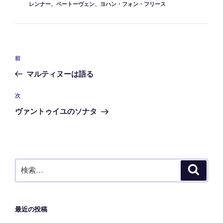
グ
レンナー
、
ベートーヴェン
、
ヨハン・フォン・フリース
リ
ー
投
前
前
稿
の
マルティヌーは語る
ナ
投
ビ
稿
次
次
ゲ
の
ヴァントゥイユのソナタ
ー
投
稿
シ
ョ
ン
検
検
索
索:
最近の投稿