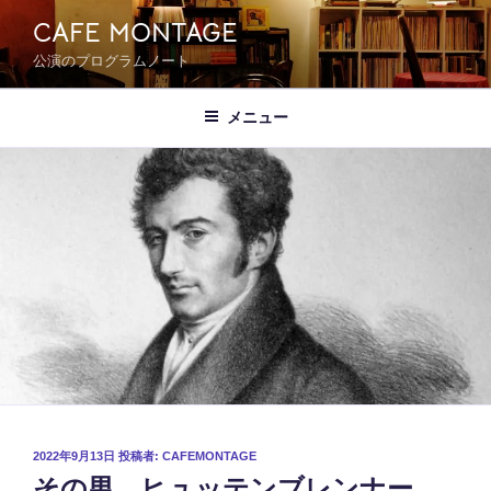
コ
CAFE MONTAGE
ン
公演のプログラムノート
テ
ン
ツ
メニュー
へ
ス
キ
ッ
プ
投
2022年9月13日
投稿者:
CAFEMONTAGE
その男、ヒュッテンブレンナー
稿