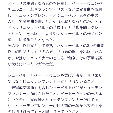
アベッリの主題」なるものを用意し、ベートーヴェンや
チェルニー、若きフランツ・リストなどに変奏曲を依頼
し、ヒュッテンブレンナーとシューベルトもその中の一
人として変奏曲を書いた。それが縁となったのか、ディ
アベッリはシューベルトの『魔王』と『糸を紡ぐグレー
トヒェン』を出版し、ようやくシューベルトの作品が公
式に世に出ることとなった。
その後、作曲家として成熟したシューベルトの3つの重要
作『幻想ソナタ』『冬の旅』『白鳥の歌』を出版したの
が、やはりシュタイナーのところで働き、その事業を譲
り受けたハスリンガー社だ。
シューベルトとベートーヴェンを繋げた者が、サリエリ
ではなくヒュッテンブレンナーだとされていること。
「未完成交響曲」を含むシューベルト作品がヒュッテン
ブレンナーに預けられたこと。ベートーヴェンの死の床
にいたのが、家政婦とヒュッテンブレンナーだけであ
り、ヒュッテンブレンナーが目の前の死体から髪の毛を
少し切り取ってずっと隠し持っていたこと。