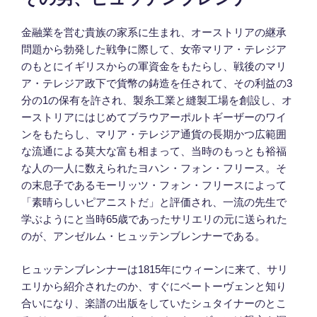
日:
金融業を営む貴族の家系に生まれ、オーストリアの継承
問題から勃発した戦争に際して、女帝マリア・テレジア
のもとにイギリスからの軍資金をもたらし、戦後のマリ
ア・テレジア政下で貨幣の鋳造を任されて、その利益の3
分の1の保有を許され、製糸工業と縫製工場を創設し、オ
ーストリアにはじめてブラウアーポルトギーザーのワイ
ンをもたらし、マリア・テレジア通貨の長期かつ広範囲
な流通による莫大な富も相まって、当時のもっとも裕福
な人の一人に数えられたヨハン・フォン・フリース。そ
の末息子であるモーリッツ・フォン・フリースによって
「素晴らしいピアニストだ」と評価され、一流の先生で
学ぶようにと当時65歳であったサリエリの元に送られた
のが、
アンゼルム・ヒュッテンブレンナーである。
ヒュッテンブレンナーは1815年にウィーンに来て、サリ
エリから紹介されたのか、すぐにベートーヴェンと知り
合いになり、楽譜の出版をしていたシュタイナーのとこ