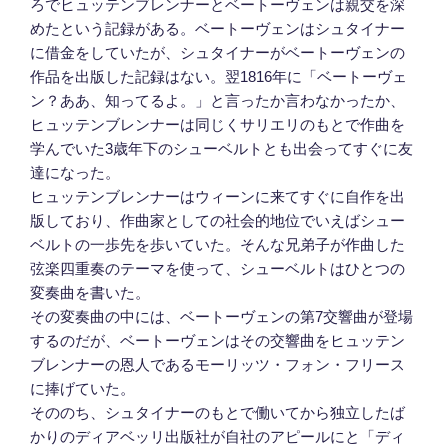
ろでヒュッテンブレンナーとベートーヴェンは親交を深
めたという記録がある。ベートーヴェンはシュタイナー
に借金をしていたが、シュタイナーがベートーヴェンの
作品を出版した記録はない。翌1816年に「ベートーヴェ
ン？ああ、知ってるよ。」と言ったか言わなかったか、
ヒュッテンブレンナーは同じくサリエリのもとで作曲を
学んでいた3歳年下のシューベルトとも出会ってすぐに友
達になった。
ヒュッテンブレンナーはウィーンに来てすぐに自作を出
版しており、作曲家としての社会的地位でいえばシュー
ベルトの一歩先を歩いていた。そんな兄弟子が作曲した
弦楽四重奏のテーマを使って、シューベルトはひとつの
変奏曲を書いた。
その変奏曲の中には、ベートーヴェンの第7交響曲が登場
するのだが、ベートーヴェンはその交響曲をヒュッテン
ブレンナーの恩人であるモーリッツ・フォン・フリース
に捧げていた。
そののち、シュタイナーのもとで働いてから独立したば
かりのディアベッリ出版社が自社のアピールにと「ディ