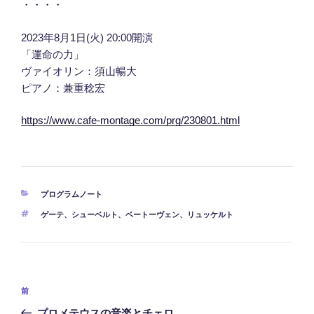
・・・・
2023年8月1日(火) 20:00開演
「運命の力」
ヴァイオリン：須山暢大
ピアノ：兼重稔宏
https://www.cafe-montage.com/prg/230801.html
カ
プログラムノート
テ
タ
ゲーテ
、
シューベルト
、
ベートーヴェン
、
リュッケルト
ゴ
グ
リ
ー
投
前
前
稿
の
プロメテウスの音楽とチェロ