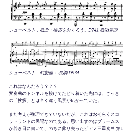
シューベルト：歌曲「挨拶をおくろう」D741 歌唱冒頭
シューベルト：幻想曲 ハ長調 D934
これはなんだろう？？？
変奏曲のトンネルを抜けてたどり着いた先には、さっき
の「挨拶」とは全く違う風景が広がっていた。
まだ考えが整理できていないだが、これはおそらくスコ
ットランドの民謡なのである。思い出すのはブラームス
が若き日に書いて、のちに葬り去ったピアノ三重奏曲 第1