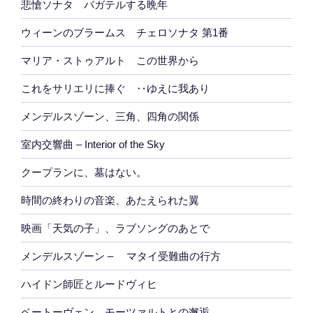
悲愴ソナタ バガテルする晩年
ウィーンのブラームス チェロソナタ 第1番
マリア・ストゥアルト この世界から
これをサリエリに捧ぐ ‥ゆえに我あり
メンデルスゾーン、三角、四角の関係
室内交響曲 – Interior of the Sky
クープランに、墓はない。
時間の終わりの音楽、あたえられた翼
映画「天気の子」、ラブソングのあとで
メンデルスゾーン – マタイ受難曲の行方
ハイドン師匠とルードヴィヒ
ベートーヴェン モーツァルトとの邂逅