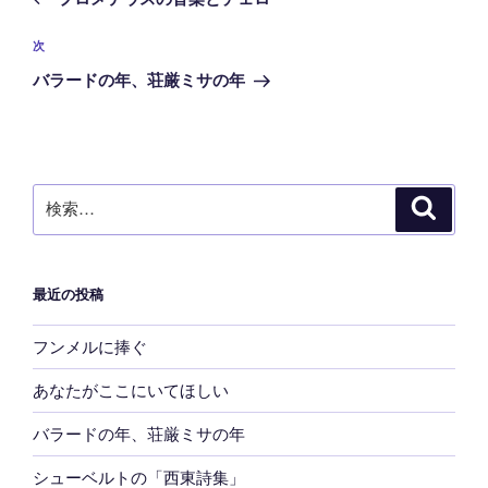
ナ
投
ビ
稿
次
次
ゲ
の
バラードの年、荘厳ミサの年
ー
投
稿
シ
ョ
ン
検
検
索
索:
最近の投稿
フンメルに捧ぐ
あなたがここにいてほしい
バラードの年、荘厳ミサの年
シューベルトの「西東詩集」