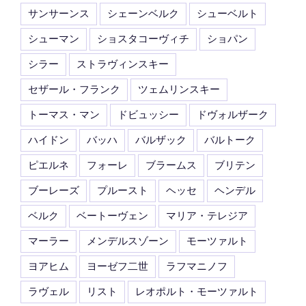
サンサーンス
シェーンベルク
シューベルト
シューマン
ショスタコーヴィチ
ショパン
シラー
ストラヴィンスキー
セザール・フランク
ツェムリンスキー
トーマス・マン
ドビュッシー
ドヴォルザーク
ハイドン
バッハ
バルザック
バルトーク
ピエルネ
フォーレ
ブラームス
ブリテン
ブーレーズ
プルースト
ヘッセ
ヘンデル
ベルク
ベートーヴェン
マリア・テレジア
マーラー
メンデルスゾーン
モーツァルト
ヨアヒム
ヨーゼフ二世
ラフマニノフ
ラヴェル
リスト
レオポルト・モーツァルト