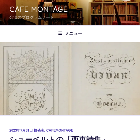
コ
CAFE MONTAGE
ン
公演のプログラムノート
テ
ン
ツ
メニュー
へ
ス
キ
ッ
プ
投
2023年7月31日
投稿者:
CAFEMONTAGE
シューベルトの「西東詩集」
稿