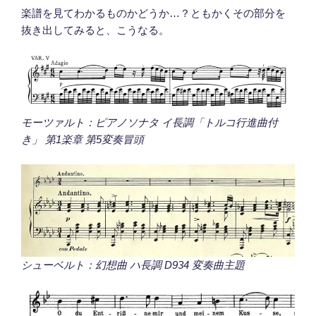
楽譜を見てわかるものかどうか…？ともかくその部分を
抜き出してみると、こうなる。
モーツァルト：ピアノソナタ イ長調「トルコ行進曲付
き」 第1楽章 第5変奏冒頭
シューベルト：幻想曲 ハ長調 D934 変奏曲主題