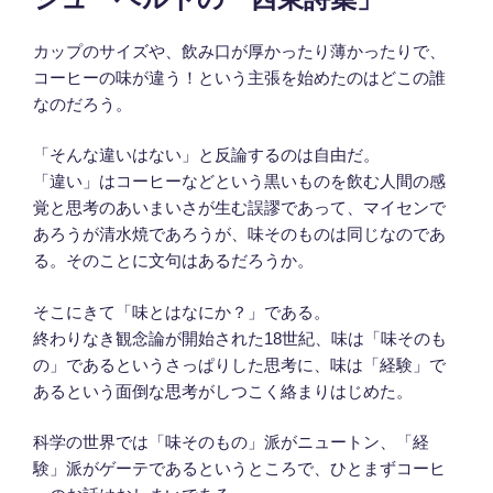
日:
カップのサイズや、飲み口が厚かったり薄かったりで、
コーヒーの味が違う！という主張を始めたのはどこの誰
なのだろう。
「そんな違いはない」と反論するのは自由だ。
「違い」はコーヒーなどという黒いものを飲む人間の感
覚と思考のあいまいさが生む誤謬であって、マイセンで
あろうが清水焼であろうが、味そのものは同じなのであ
る。そのことに文句はあるだろうか。
そこにきて「味とはなにか？」である。
終わりなき観念論が開始された18世紀、味は「味そのも
の」であるというさっぱりした思考に、味は「経験」で
あるという面倒な思考がしつこく絡まりはじめた。
科学の世界では「味そのもの」派がニュートン、「経
験」派がゲーテであるというところで、ひとまずコーヒ