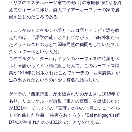
ェリスのエステルハージ家での4か月の家庭教師生活を終
えてウィーンに帰り、詩人マイアーホーファーの家で居
候をはじめたころである。
リュッケルトにペルシャ語とトルコ語とアラビア語を教
えたのは、「語学の徒」と言われながら、当時外相だっ
たメッテルニヒのもとで閑職同然の顧問をしていたプル
グシュタールという人だ。
このプルグシュタールはイランの
ハーフェズ
の詩集をペ
ルシャ語からドイツ語に訳した人で、このハーフェズ詩
集が1814年に出版されたことでゲーテの『西東詩集』が
生み出されたというのは少し有名な話らしい。
ゲーテの『西東詩集』が出版されたのがまさに1819年で
あり、リュッケルトが詩集『東方の薔薇』を出版したの
が1821年、そしてその『薔薇』の中の一篇にシューベル
トが作曲した歌曲 「挨拶をおくろう」”Sei mir gegrüsst”
D741が生まれたのが1822年のことなのである。