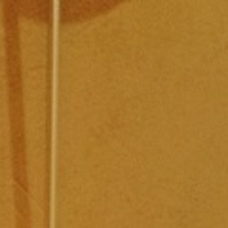
コ
ン
テ
ン
ツ
へ
ス
キ
ッ
プ