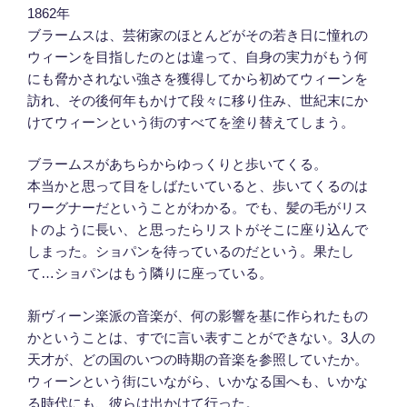
1862年
ブラームスは、芸術家のほとんどがその若き日に憧れの
ウィーンを目指したのとは違って、自身の実力がもう何
にも脅かされない強さを獲得してから初めてウィーンを
訪れ、その後何年もかけて段々に移り住み、世紀末にか
けてウィーンという街のすべてを塗り替えてしまう。
ブラームスがあちらからゆっくりと歩いてくる。
本当かと思って目をしばたいていると、歩いてくるのは
ワ
ーグナーだということがわかる。でも、髪の毛がリス
トの
ように長い、と思ったらリストがそこに座り込んで
しまっ
た。ショパンを待っているのだという。果たし
て…ショパ
ンはもう隣りに座っている。
新ヴィーン楽派の音楽が、何の影響を基に作られたもの
か
ということは、すでに言い表すことができない。3人の
天
才が、どの国のいつの時期の音楽を参照していたか。
ウィ
ーンという街にいながら、いかなる国へも、いかな
る時代
にも、彼らは出かけて行った。