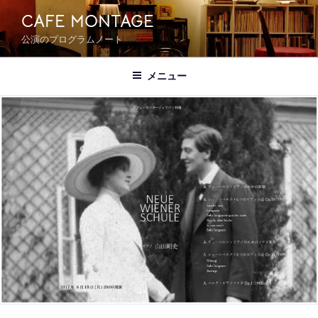
コ
CAFE MONTAGE
ン
公演のプログラムノート
テ
ン
ツ
メニュー
へ
ス
キ
ッ
プ