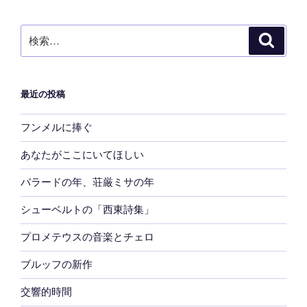
ョ
ン
検
検
索
索:
最近の投稿
フンメルに捧ぐ
あなたがここにいてほしい
バラードの年、荘厳ミサの年
シューベルトの「西東詩集」
プロメテウスの音楽とチェロ
ブルッフの新作
交響的時間