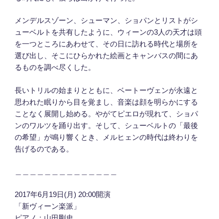
メンデルスゾーン、シューマン、ショパンとリストがシ
ュ
ーベルトを共有したように、ウィーンの3人の天才は頭
を
一つところにあわせて、その日に訪れる時代と場所を
選び
出し、そこにひらかれた絵画とキャンバスの間にあ
るもの
を調べ尽くした。
長いトリルの始まりとともに、ベートーヴェンが永遠と
思
われた眠りから目を覚まし、音楽は顔を明らかにする
こと
なく展開し始める。やがてピエロが現れて、ショパ
ンのワ
ルツを踊り出す。そして、シューベルトの「最後
の希望」
が鳴り響くとき、メルヒェンの時代は終わりを
告げるので
ある。
＿＿＿＿＿＿＿＿＿＿＿＿＿＿
2017年6月19日(月) 20:00開演
「新ヴィーン楽派」
ピアノ：山田剛史