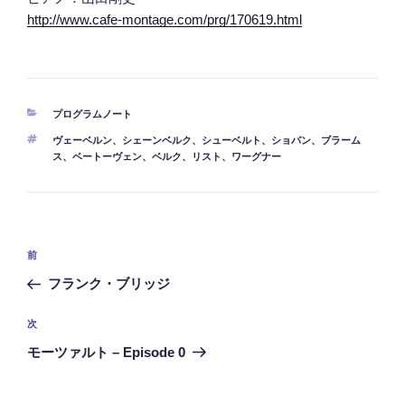
http://www.cafe-montage.com/prg/170619.html
カ
プログラムノート
テ
タ
ヴェーベルン
、
シェーンベルク
、
シューベルト
、
ショパン
、
ブラーム
ゴ
グ
ス
、
ベートーヴェン
、
ベルク
、
リスト
、
ワーグナー
リ
ー
投
前
前
稿
の
フランク・ブリッジ
ナ
投
ビ
稿
次
次
ゲ
の
モーツァルト – Episode 0
ー
投
稿
シ