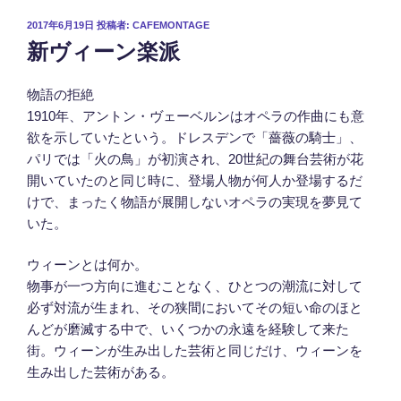
投
2017年6月19日
投稿者:
CAFEMONTAGE
新ヴィーン楽派
稿
日:
物語の拒絶
1910年、アントン・ヴェーベルンはオペラの作曲にも意
欲を示していたという。
ドレスデンで「薔薇の騎士」、
パリでは「火の鳥」が初演され、20世紀の舞台芸術が花
開いていたのと同じ時に、登場人物が何人か登場するだ
けで、まったく物語が展開しないオペラの実現を夢見て
いた。
ウィーンとは何か。
物事が一つ方向に進むことなく、ひとつの潮流に対して
必ず対流が生まれ、その狭間においてその短い命のほと
んどが磨滅する中で、いくつかの永遠を経験して来た
街。ウィーンが生み出した芸術と同じだけ、ウィーンを
生み出した芸術がある。