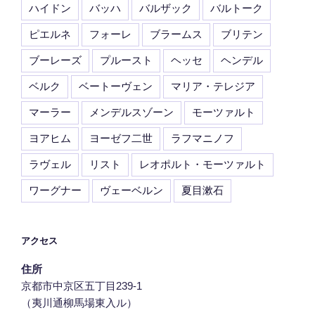
ハイドン
バッハ
バルザック
バルトーク
ピエルネ
フォーレ
ブラームス
ブリテン
ブーレーズ
プルースト
ヘッセ
ヘンデル
ベルク
ベートーヴェン
マリア・テレジア
マーラー
メンデルスゾーン
モーツァルト
ヨアヒム
ヨーゼフ二世
ラフマニノフ
ラヴェル
リスト
レオポルト・モーツァルト
ワーグナー
ヴェーベルン
夏目漱石
アクセス
住所
京都市中京区五丁目239‐1
（夷川通柳馬場東入ル）