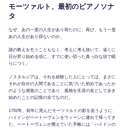
モーツァルト、最初のピアノソナ
稿
日:
タ
なぜ、あの一度の人生があり得たのに、再び、もう一度
あの人生があり得ないのか。
誰の教えを乞うこともなく、考えに考え抜いて、遠くに
日が昇り始める頃に、すでに使い切った真っ白な頭で眠
りにつく。
ノスタルジアは、それを経験した人にとっては、まさに
それが自分の人間であることに気づいた初めであったか
のような感覚のことであり、孤独を生涯の友として歩き
始めたことの記憶の全てなのだ。
1792年、前年に死んだモーツァルトの影を追うように、
ハイドンがベートーヴェンをウィーンに連れて帰ってき
た。ベートーヴェンが携えていた手帳には「ハイドンの