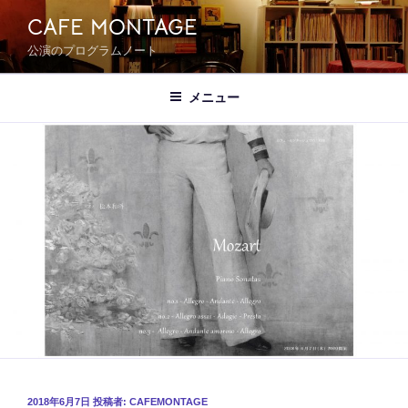
コ
CAFE MONTAGE
ン
公演のプログラムノート
テ
ン
ツ
メニュー
へ
ス
キ
ッ
プ
投
2018年6月7日
投稿者:
CAFEMONTAGE