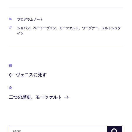
カ
プログラムノート
テ
タ
ショパン
、
ベートーヴェン
、
モーツァルト
、
ワーグナー
、
ワルトシュタ
ゴ
グ
イン
リ
ー
投
前
前
稿
の
ヴェニスに死す
ナ
投
ビ
稿
次
次
ゲ
の
二つの歴史、モーツァルト
ー
投
稿
シ
ョ
ン
検
検