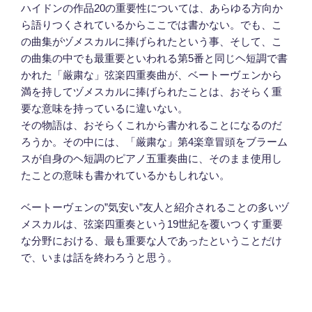
ハイドンの作品20の重要性については、あらゆる方向か
ら語りつくされているからここでは書かない。でも、こ
の曲集がヅメスカルに捧げられたという事、そして、こ
の曲集の中でも最重要といわれる第5番と同じヘ短調で書
かれた「厳粛な」弦楽四重奏曲が、ベートーヴェンから
満を持してヅメスカルに捧げられたことは、おそらく重
要な意味を持っているに違いない。
その物語は、おそらくこれから書かれることになるのだ
ろうか。その中には、「厳粛な」第4楽章冒頭をブラーム
スが自身のヘ短調のピアノ五重奏曲に、そのまま使用し
たことの意味も書かれているかもしれない。
ベートーヴェンの”気安い”友人と紹介されることの多いヅ
メスカルは、弦楽四重奏という19世紀を覆いつくす重要
な分野における、最も重要な人であったということだけ
で、いまは話を終わろうと思う。