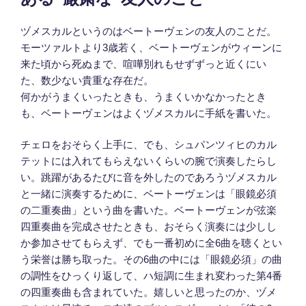
日:
ヅメスカルというのはベートーヴェンの友人のことだ。
モーツァルトより3歳若く、ベートーヴェンがウィーンに
来た頃から死ぬまで、喧嘩別れもせずずっと近くにい
た、数少ない貴重な存在だ。
何かがうまくいったときも、うまくいかなかったとき
も、ベートーヴェンはよくヅメスカルに手紙を書いた。
チェロをおそらく上手に、でも、シュパンツィヒのカル
テットには入れてもらえないくらいの腕で演奏したらし
い。跳躍があるたびに音を外したのであろうヅメスカル
と一緒に演奏するために、ベートーヴェンは「眼鏡必須
の二重奏曲」という曲を書いた。
ベートーヴェンが弦楽
四重奏曲を完成させたときも、おそらく演奏には少しし
か参加させてもらえず、でも一番初めに全6曲を聴くとい
う栄誉は勝ち取った。その6曲の中には「眼鏡必須」の曲
の調性をひっくり返して、ハ短調に生まれ変わった第4番
の四重奏曲も含まれていた。嬉しいと思ったのか、ヅメ