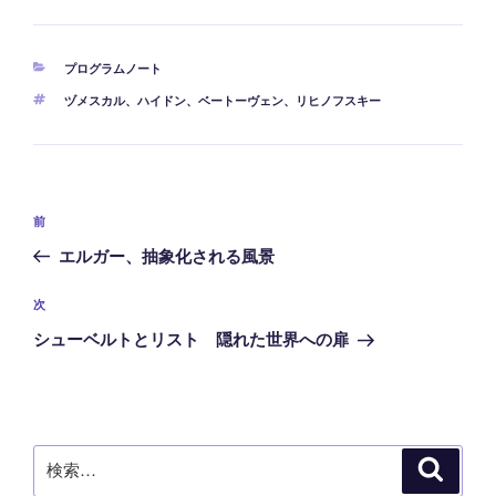
カ
プログラムノート
テ
タ
ヅメスカル
、
ハイドン
、
ベートーヴェン
、
リヒノフスキー
ゴ
グ
リ
ー
投
前
前
稿
の
エルガー、抽象化される風景
ナ
投
ビ
稿
次
次
ゲ
の
シューベルトとリスト 隠れた世界への扉
ー
投
稿
シ
ョ
ン
検
検
索
索: