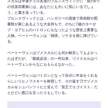
スカルは早速チェロ友達のブルンスヴィックに「彼の6つ
の弦楽四重奏には、あなたにも大いに気にいるでしょ
う」と書き送っている。
ブルンスヴィックとは、ハンガリーの貴族で美術館や図
書館が家にあるような大金持ちで、のちに7歳のヨーゼ
フ・ヨアヒムのパトロンにもなったような歴史上重要な
人物。ベートーヴェンは「熱情」ソナタを彼に捧げてい
る。
ベートーヴェンはヅメスカルにも何か献呈してもよかっ
たはずだが、「眼鏡必須」の一件以来、ヅメスカルはベ
ートーヴェンからなにももらえなかった。
ベートーヴェンはパトロンとなって自分に年金をくれる
らしいリヒノフスキーを称賛して、その返す刀でヅメス
カルをシュパンツィヒと並んで「貧乏でエゴイスト」だ
とひどい悪口を言ったりもしている。