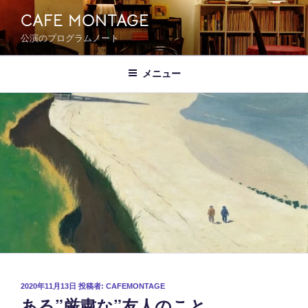
コ
CAFE MONTAGE
ン
公演のプログラムノート
テ
ン
ツ
メニュー
へ
ス
キ
ッ
プ
投
2020年11月13日
投稿者:
CAFEMONTAGE
ある”厳粛な”友人のこと
稿